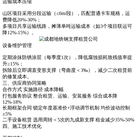
运输成本压缩‌
山区项目采用分段运输（≤6m/段），匹配普通卡车规格，运
费降低20%-30%；
多项目共享运输线路，摊薄单吨运输成本（如3个项目联运可
降12%-15%）。
设备维护管理‌
定期涂抹防锈涂层（每季度1次），降低腐蚀损耗致残值率提
升≥15%；
拆除后立即调直变形支撑（弯曲度＜3‰），减少二次租赁前
的修复成本。
三、供应商协同策略
合作方式‌ ‌实施路径‌ ‌成本降幅‌
打包服务协议 整合租赁、运输、安装服务 综合成本降
12%-18%
长期框架合同 锁定年度基准价+浮动调节机制 均价波动控制
±5%
二手设备租赁 选用周转＜5次的九成新支撑 租金减少35%-50%
四、施工技术优化