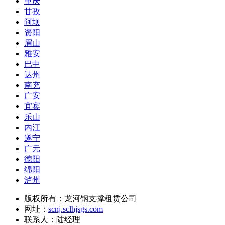
重庆
甘孜
阿坝
资阳
眉山
雅安
巴中
达州
南充
广安
宜宾
乐山
内江
遂宁
广元
德阳
绵阳
泸州
版权所有：龙河钢支撑租赁公司
网址：
scnj.sclhjsgs.com
联系人：陆经理