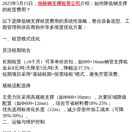
2025年5月15日，
地铁钢支撑租赁公司
介绍：如何降低钢支撑
的租赁费用？
以下是降低钢支撑租赁费用的系统性策略，整合设备选型、工
期管理和供应商协作等多维度优化方案：
一、租赁模式优化
灵活租期组合‌
长期租赁（≥6个月）可享单价折扣，如609×16mm钢管支撑租
金从8元/吨/天降至5元/吨/天，降幅达37.5%；
短期项目采用“基础租期+按需续租”模式，避免空置浪费。
规格适配选择‌
主受力区采用高规格支撑（如Φ800×16mm），次要区域降级
配置（如Φ609×12mm），综合节省材料费18%-25%；
优先选用标准化长度（12m），减少异形件加工成本（可降
30%-50%）。
二、运输与维护控制